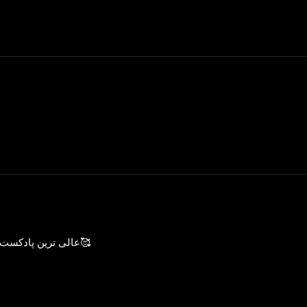
عالی ترین پادکست شما بود به وضوح و کاملا رسا عنوان کردین🥰