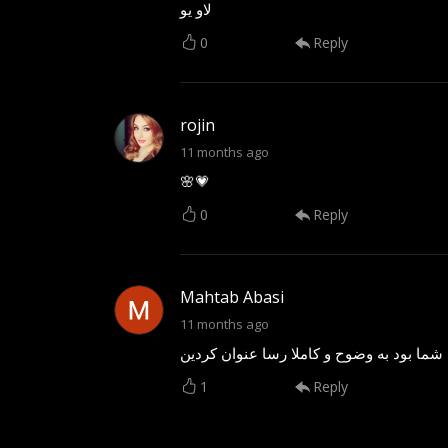
لاو یو
0
Reply
rojin
11 months ago
🌸💗
0
Reply
Mahtab Abasi
11 months ago
1
Reply