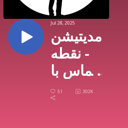
Jul 28, 2025
مدیتیشن
- نقطه
تماس با
هوش
51
302K
کائنات