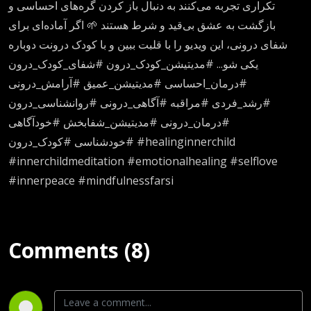
تکراری تجربه می‌کنند به دنبال باز کردن گره‌های احساسی و
بازگشت به عشق بی‌قید و شرط هستند 🌱 اگر آماده‌ای برای
شفای درونی، این ویدیو را با قلبت ببین و با کودک درونت دوباره
یکی شو... #مدیتیشن_کودک_درون #شفای_کودک_درون
#درمان_احساسی #مدیتیشن_عمیق #آرامش_درونی
#رشد_فردی #مراقبه #آگاهی_درونی #روانشناسی_درون
#درمان_درونی #مدیتیشن_شفابخش #خودآگاهی
#خودشناسی #کودک_درون #healinginnerchild
#innerchildmeditation #emotionalhealing #selflove
#innerpeace #mindfulnessfarsi
Comments (8)