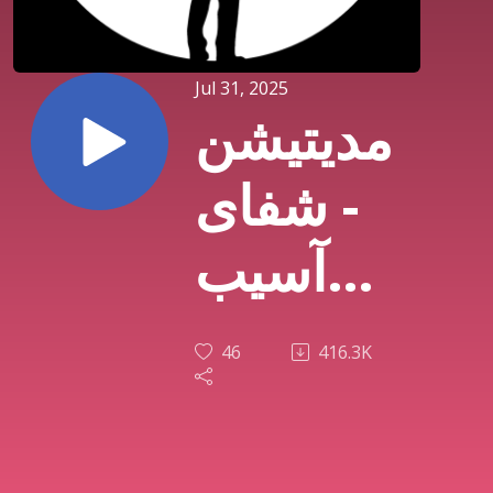
Jul 31, 2025
مدیتیشن
- شفای
آسیب
های
46
416.3K
کودکی