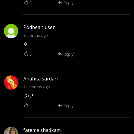
0
Reply
Podbean user
8 months ago
🌼
0
Reply
Anahita sardari
11 months ago
کودک
0
Reply
fateme shadkam